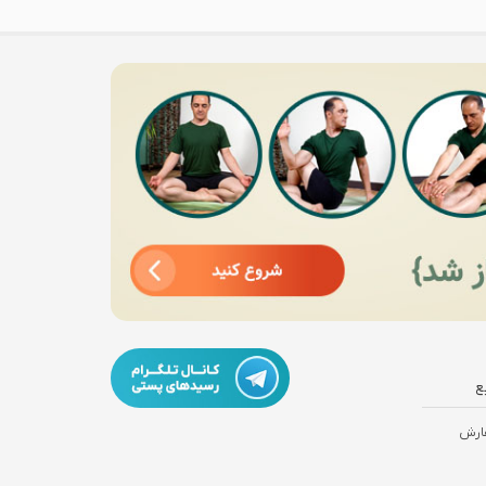
ع
ارش