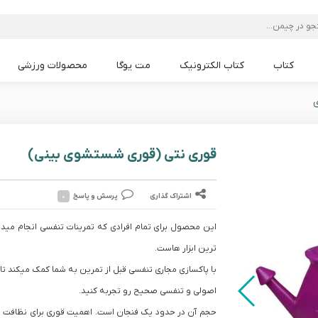
کتاب
کتاب الکترونیک
مت یوگا
محصولات ورزشی
مت یوگا Lululemon
مت یوگا Liforme
مت یوگا Alo
مت یوگا PU
مت یوگا TPE
مت یوگا mandoka
مت یوگا PVC
مت یوگا NBR
ی
قوری نتی (قوری شستشوی بینی)
اشتراک گذاری
پرسش و پاسخ
۰
این محصول برای تمام افرادی که تمرینات تنفسی انجام میده
ترین ابزار هاست.
با پاکسازی مجاری تنفسی قبل از تمرین به شما کمک میکند ت
اصولی و تنفسی صحیح رو تجربه کنید.
حجم آن در حدود یک فنجان است. اهمیت قوری برای نظافت م