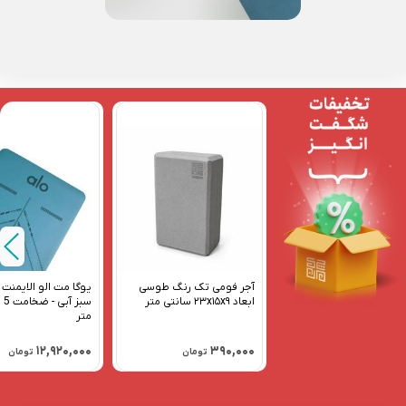
آجر فومی تک رنگ طوسی
یوگا مت الو الایمنت 
ابعاد ۲۳x۱۵x۹ سانتی متر
سبز
متر
۱۲,۹۲۰,۰۰۰
۳۹۰,۰۰۰
تومان
تومان