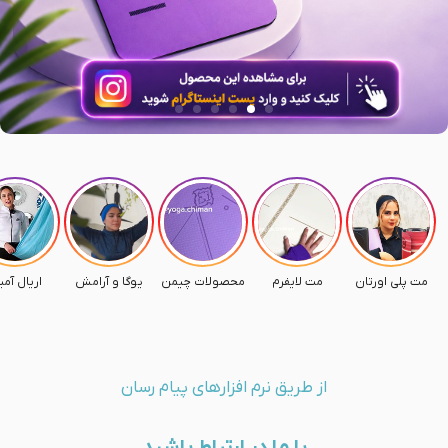
مت پلی اورتان
مت لایفرم
محصولات چیمن
یوگا و آرامش
اریال آمب
از طریق نرم افزارهای پیام رسان
با ما در ارتباط باشید