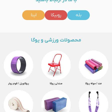
بله
روبیکا
ایتا
محصولات ورزشی و یوگا
مت / حوله یوگا
صندلی یوگا
یوگاویل / فوم رولر