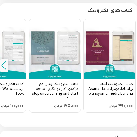
کتاب های الکترونیک
کتاب الکترونیک آسانا،
کتاب الکترونیک پایان کم
کتاب الکترونیک
پرانایاما، مودرا، باندا - Asana
درآمدی آغاز توانگری - how to
برداشتیم
Took
stop underearning and start
pranayama mudra bandha
thriving
۱۰۰,۰۰۰
۱۷۵,۰۰۰
۴۹۰,۰۰۰
تومان
تومان
تومان