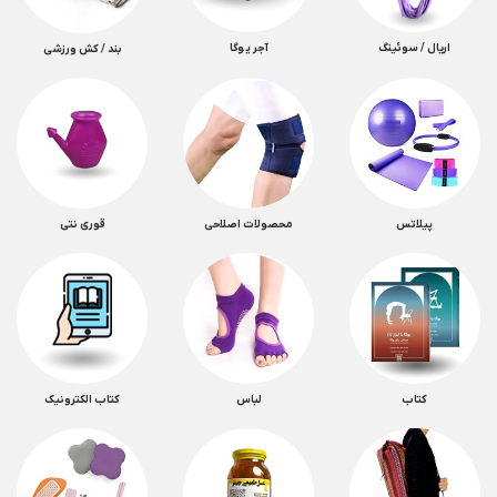
اریال / سوئینگ
آجر یوگا
بند / کش ورزشی
پیلاتس
محصولات اصلاحی
قوری نتی
کتاب
لباس
کتاب الکترونیک