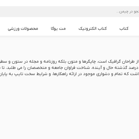
کتاب
کتاب الکترونیک
مت یوگا
محصولات ورزشی
مت یوگا Lululemon
مت یوگا Liforme
مت یوگا Alo
مت یوگا PU
مت یوگا TPE
مت یوگا mandoka
مت یوگا PVC
مت یوگا NBR
از طراحان گرافیک است، چاپگرها و متون بلکه روزنامه و مجله در ستون و سطرآن
درصد گذشته حال و آینده، شناخت فراوان جامعه و متخصصان را می طلبد، تا با 
داشت که تمام و دشواری موجود در ارائه راهکارها، و شرایط سخت تایپ به پایا