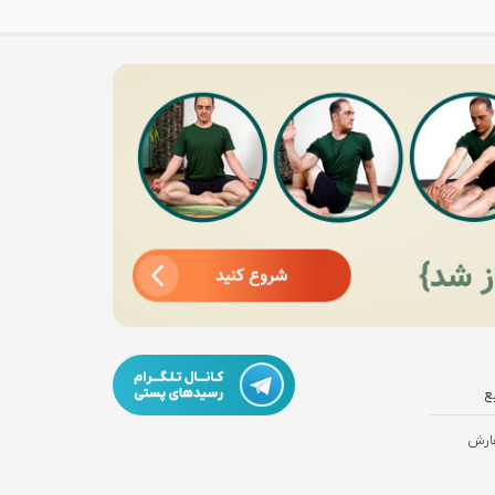
ع
ارش