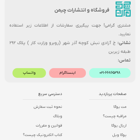
فروشگاه و انتشارات چیمن
مشتری گرامی! جهت پیگیری سفارشات از اطلاعات زیر استفاده
نمایید.
نشانی:
خ آزادی نبش کوچه آذر شهر (روبرو وزارت کار ) پلاک ۲۹۲
طبقه زیرین
تماس:
۰۲۱-۶۶۸۶۵۲۹۸
اینستاگرام
واتساپ
صفحات پربازدید
دسترسی سریع
مت یوگا
نحوه ثبت سفارش
مراقبه چیست؟
وبلاگ
اریال یوگا
قوانین و مقررات
یوگا ویل
کتاب الکترونیک چیست؟