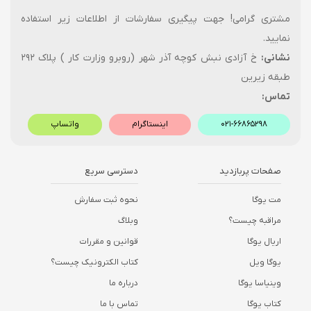
مشتری گرامی! جهت پیگیری سفارشات از اطلاعات زیر استفاده
نمایید.
نشانی:
خ آزادی نبش کوچه آذر شهر (روبرو وزارت کار ) پلاک ۲۹۲
طبقه زیرین
تماس:
۰۲۱-۶۶۸۶۵۲۹۸
اینستاگرام
واتساپ
صفحات پربازدید
دسترسی سریع
مت یوگا
نحوه ثبت سفارش
مراقبه چیست؟
وبلاگ
اریال یوگا
قوانین و مقررات
یوگا ویل
کتاب الکترونیک چیست؟
وینیاسا یوگا
درباره ما
کتاب یوگا
تماس با ما