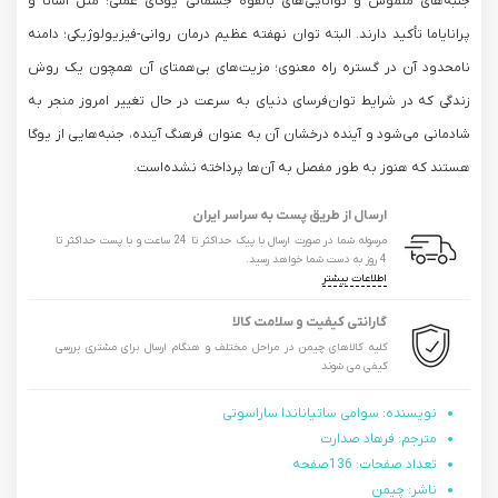
جنبه‌های ملموس و توانایی‌های بالقوه جسمانی یوگای عملی؛ مثل آسانا و
پرانایاما تأکید دارند. البته توان نهفته عظیم درمان روانی-فیزیولوژیکی؛ دامنه
نامحدود آن در گستره راه معنوی؛ مزیت‌های بی‌همتای آن همچون یک روش
زندگی که در شرایط توان‌فرسای دنیای به سرعت در حال تغییر امروز منجر به
شادمانی می‌شود و آینده درخشان آن به عنوان فرهنگ آینده، جنبه‌هایی از یوگا
هستند که هنوز به طور مفصل به آن‌ها پرداخته نشده‌است.
ارسال از طریق پست به سراسر ایران
مرسوله شما در صورت ارسال با پیک حداکثر تا 24 ساعت و با پست حداکثر تا
4 روز به دست شما خواهد رسید.
اطلاعات بیشتر
گارانتی کیفیت و سلامت کالا
کلیه کالاهای چیمن در مراحل مختلف و هنگام ارسال برای مشتری بررسی
کیفی می شوند
نویسنده: سوامی ساتیاناندا ساراسوتی
مترجم: فرهاد صدارت
تعداد صفحات: 136صفحه
ناشر: چیمن