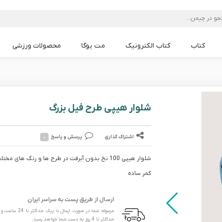
کتاب
کتاب الکترونیک
مت یوگا
محصولات ورزشی
مت یوگا Lululemon
مت یوگا Liforme
مت یوگا Alo
مت یوگا PU
مت یوگا TPE
مت یوگا mandoka
مت یوگا PVC
مت یوگا NBR
شلوار هیپی طرح فیل بزرگ
اشتراک گذاری
پرسش و پاسخ
۰
شلوار هیپی 100 نخ بدون آبرفت در طرح ها و رنگ های مختلف
کمر ساده
ارسال از طریق پست به سراسر ایران
مرسوله شما در صورت ارسال با پیک
حداکثر تا 4 روز به دست شما خواهد رسید.