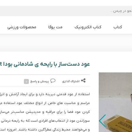
کتاب
کتاب الکترونیک
مت یوگا
محصولات ورزشی
مت یوگا Lululemon
مت یوگا Liforme
مت یوگا Alo
مت یوگا PU
مت یوگا TPE
مت یوگا mandoka
مت یوگا PVC
مت یوگا NBR
عود دست‌ساز با رایحه ی شادمانی بودا Buddha Dehight
اشتراک گذاری
پرسش و پاسخ
۰
استفاده از عود قدمتی دیرینه دارد و برای ایجاد آرامش و انر
مراسم و مناسبت های خاص از انواع مختلف عود استفاده می
کردن عود فضا را برای مراقبه و مدیتیشن مناسب‌تر می‌سازد
سوزاندن عود از انتخاب‌های افرادی است که به رایحه درمانی ع
و می‌خواهند محیط زندگی عطرآگین داشته باشند. امروزه استق