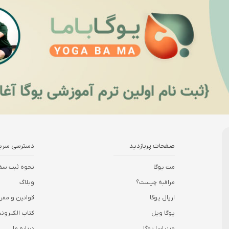
صفحات پربازدید
دسترسی سری
مت یوگا
نحوه ثبت سف
مراقبه چیست؟
وبلاگ
اریال یوگا
قوانین و مقر
یوگا ویل
کتاب الکترو
وینیاسا یوگا
درباره ما