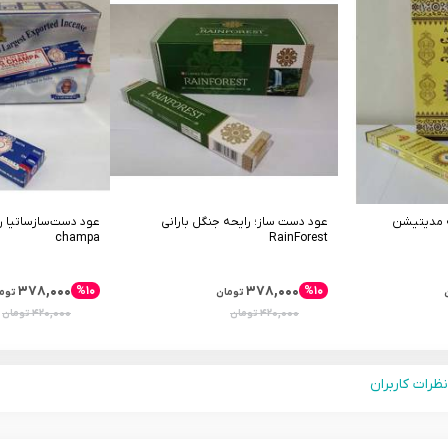
ه مدیتیشن
عود دست ساز؛ رایحه جنگل بارانی
champa
RainForest
۳۷۸,۰۰۰
۳۷۸,۰۰۰
%۱۰
%۱۰
تومان
توم
۴۲۰,۰۰۰
۴۲۰,۰۰۰
تومان
تومان
نظرات کاربران