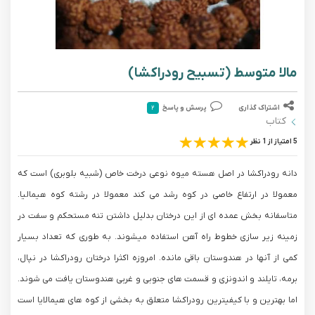
مالا متوسط (تسبیح رودراکشا)
اشتراک گذاری
پرسش و پاسخ
۲
کتاب
5 امتیاز از 1 نظر
دانه رودراکشا در اصل هسته میوه نوعی درخت خاص (شبیه بلوبری) است که
معمولا در ارتفاع خاصی در کوه رشد می کند معمولا در رشته کوه هیمالیا.
متاسفانه بخش عمده ای از این درختان بدلیل داشتن تنه مستحکم و سفت در
زمینه زیر سازی خطوط راه آهن استفاده میشوند. به طوری که تعداد بسیار
کمی از آنها در هندوستان باقی مانده. امروزه اکثرا درختان رودراکشا در نپال،
برمه، تایلند و اندونزی و قسمت های جنوبی و غربی هندوستان یافت می شوند.
اما بهترین و با کیفیترین رودراکشا متعلق به بخشی از کوه های هیمالایا است