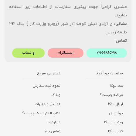
مشتری گرامی! جهت پیگیری سفارشات از اطلاعات زیر استفاده
نمایید.
نشانی:
خ آزادی نبش کوچه آذر شهر (روبرو وزارت کار ) پلاک ۲۹۲
طبقه زیرین
تماس:
۰۲۱-۶۶۸۶۵۲۹۸
اینستاگرام
واتساپ
صفحات پربازدید
دسترسی سریع
مت یوگا
نحوه ثبت سفارش
مراقبه چیست؟
وبلاگ
اریال یوگا
قوانین و مقررات
یوگا ویل
کتاب الکترونیک چیست؟
وینیاسا یوگا
درباره ما
کتاب یوگا
تماس با ما