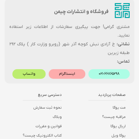
فروشگاه و انتشارات چیمن
مشتری گرامی! جهت پیگیری سفارشات از اطلاعات زیر استفاده
نمایید.
نشانی:
خ آزادی نبش کوچه آذر شهر (روبرو وزارت کار ) پلاک ۲۹۲
طبقه زیرین
تماس:
۰۲۱-۶۶۸۶۵۲۹۸
اینستاگرام
واتساپ
صفحات پربازدید
دسترسی سریع
مت یوگا
نحوه ثبت سفارش
مراقبه چیست؟
وبلاگ
اریال یوگا
قوانین و مقررات
یوگا ویل
کتاب الکترونیک چیست؟