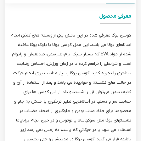
معرفی محصول
کوسن یوگا معرفی شده در این بخش یکی از وسیله های کمکی انجام
آساناهای یوگا می باشد. این مدل کوسن یوگا یا بلوک یوگا ساخته
شده از مواد EVA که بسیار سبک، نرم، غیرسمی، ضدلغزش و بادوام
است و شرایطی را فراهم کرده تا در زمان ورزش، احساس رضایت
بیشتری را تجربه کنید. کوسن یوگا بسیار مناسب برای انجام حرکت
در حالت های نشسته و خوابیده می باشد و بعد از استفاده از آن و
کثیف شدن می‌توان آن را شستشو داد. از اين کوسن ها براي
حمايت سر و دستها در آساناهايي نظير تريکون يا خمش به جلو و
مخصوصا براي حفظ صاف بودن و جلوگيري از ضعف عضلات در
نشستهاي يوگا مثل سوکهاسانا يا لوتوس و در حين انجام پراناياما
استفاده مي شود يا در حرکاتي که پاشنه به زمين نمي رسد زير
پاشنه قرار مي گيرد. کوسن يوگا در مديتشن و حتي نشستن