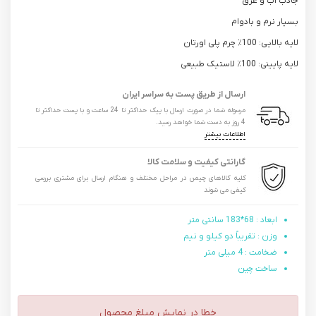
جاذب آب و عرق
بسیار نرم و بادوام
لایه بالایی: 100٪ چرم پلی اورتان
لایه پایینی: 100٪ لاستیک طبیعی
ارسال از طریق پست به سراسر ایران
مرسوله شما در صورت ارسال با پیک حداکثر تا 24 ساعت و با پست حداکثر تا
4 روز به دست شما خواهد رسید.
اطلاعات بیشتر
گارانتی کیفیت و سلامت کالا
کلیه کالاهای چیمن در مراحل مختلف و هنگام ارسال برای مشتری بررسی
کیفی می شوند
ابعاد : 68*183 سانتی متر
وزن : تقریباً دو کیلو و نیم
ضخامت : 4 میلی متر
ساخت چین
خطا در نمایش مبلغ محصول