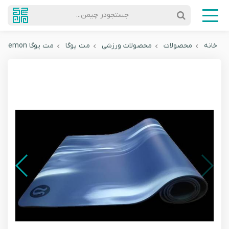
جستجودر چیمن...
خانه
محصولات
محصولات ورزشی
مت یوگا
مت یوگا Lululemon