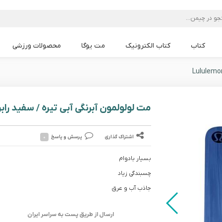
کتاب
کتاب الکترونیک
مت یوگا
محصولات ورزشی
مت یوگا Lululemon
مت یوگا Liforme
مت یوگا Alo
مت یوگا PU
مت یوگا TPE
مت یوگا mandoka
مت یوگا PVC
مت یوگا NBR
مت لولولمون آبرنگی آبی تیره / سفید رابر
اشتراک گذاری
پرسش و پاسخ
۰
بسیار بادوام
چسبندگی زیاد
جاذب آب و عرق
ارسال از طریق پست به سراسر ایران