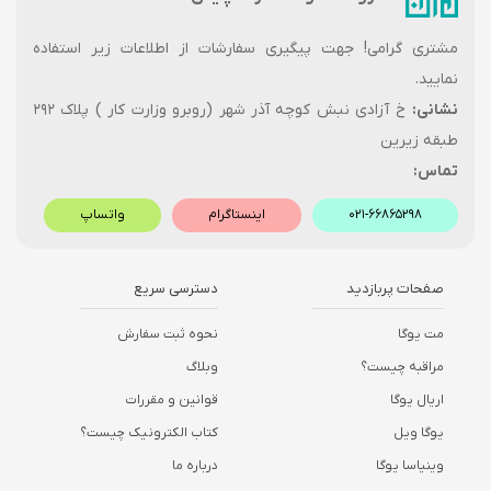
مشتری گرامی! جهت پیگیری سفارشات از اطلاعات زیر استفاده
نمایید.
نشانی:
خ آزادی نبش کوچه آذر شهر (روبرو وزارت کار ) پلاک ۲۹۲
طبقه زیرین
تماس:
۰۲۱-۶۶۸۶۵۲۹۸
اینستاگرام
واتساپ
صفحات پربازدید
دسترسی سریع
مت یوگا
نحوه ثبت سفارش
مراقبه چیست؟
وبلاگ
اریال یوگا
قوانین و مقررات
یوگا ویل
کتاب الکترونیک چیست؟
وینیاسا یوگا
درباره ما