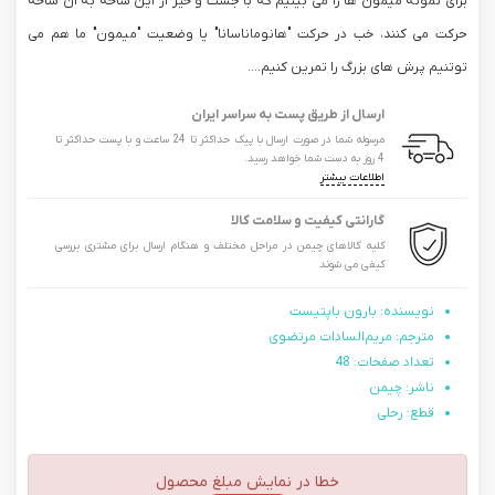
برای نمونه میمون ها را می بینیم که با جست و خیز از این شاخه به آن شاخه
حرکت می کنند، خب در حرکت "هانوماناسانا" یا وضعیت "میمون" ما هم می
توتنیم پرش های بزرگ را تمرین کنیم....
ارسال از طریق پست به سراسر ایران
مرسوله شما در صورت ارسال با پیک حداکثر تا 24 ساعت و با پست حداکثر تا
4 روز به دست شما خواهد رسید.
اطلاعات بیشتر
گارانتی کیفیت و سلامت کالا
کلیه کالاهای چیمن در مراحل مختلف و هنگام ارسال برای مشتری بررسی
کیفی می شوند
نویسنده: بارون باپتیست
مترجم: مریم‌السادات مرتضوی
تعداد صفحات: 48
ناشر: چیمن
قطع: رحلی
خطا در نمایش مبلغ محصول