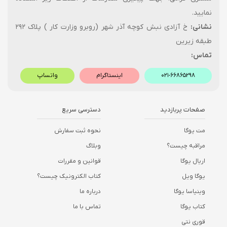
نمایید.
نشانی:
خ آزادی نبش کوچه آذر شهر (روبرو وزارت کار ) پلاک ۲۹۲
طبقه زیرین
تماس:
۰۲۱-۶۶۸۶۵۲۹۸
اینستاگرام
واتساپ
صفحات پربازدید
دسترسی سریع
مت یوگا
نحوه ثبت سفارش
مراقبه چیست؟
وبلاگ
اریال یوگا
قوانین و مقررات
یوگا ویل
کتاب الکترونیک چیست؟
وینیاسا یوگا
درباره ما
کتاب یوگا
تماس با ما
قوری نتی