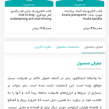
کتاب الکترونیک آسانا، پرانایاما،
کتاب الکترونیک پایان کم درآمدی
ک
مودرا، باندا - Asana pranayama
آغاز توانگری - how to stop
تم
underearning and start thriving
mudra bandha
۰
۱۷۵,۰۰۰
۴۹۰,۰۰۰
تومان
تومان
معرفی محصول
مشخصات محصول
نظرات کاربران
معرفی محصول
به واسطه کنجکاوی، بشر در کشف اصول حاکم بر طبیعت بسیار
موفق بوده است. این کشفیات باعث شده است بشر بتواند بر
بسیاری از نیروها و انرژی‌های طبیعت سلطه پیدا کند و آنها را به
اطاعت خود در بیاورد. به همین دلیل است که امروزه پرواز و گفتگو
از فاصله هزاران کیلومتر دورتر دیگر برای او افسانه و تخیل نیست.