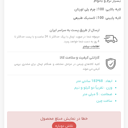
بسیار نرم و بادوام
لایه بالایی: 100٪ چرم پلی اورتان
لایه پایینی: 100٪ لاستیک طبیعی
ارسال از طریق پست به سراسر ایران
مرسوله شما در صورت ارسال با پیک حداکثر تا 24 ساعت و با پست حداکثر تا
4 روز به دست شما خواهد رسید.
اطلاعات بیشتر
گارانتی کیفیت و سلامت کالا
کلیه کالاهای چیمن در مراحل مختلف و هنگام ارسال برای مشتری بررسی
کیفی می شوند
ابعاد : 68*183 سانتی متر
وزن : تقریباً دو کیلو و نیم
ضخامت : 5 میلی متر
ساخت چین
خطا در نمایش مبلغ محصول
تلاش دوباره