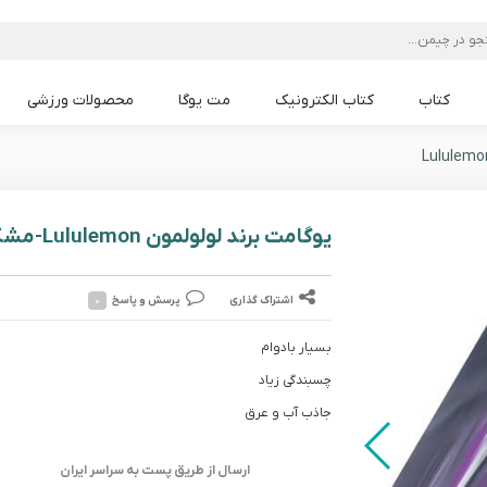
کتاب
کتاب الکترونیک
مت یوگا
محصولات ورزشی
مت یوگا Lululemon
مت یوگا Liforme
مت یوگا Alo
مت یوگا PU
مت یوگا TPE
مت یوگا mandoka
مت یوگا PVC
مت یوگا NBR
یوگامت برند لولولمون Lululemon-مشکی بنفش
اشتراک گذاری
پرسش و پاسخ
۰
بسیار بادوام
چسبندگی زیاد
جاذب آب و عرق
ارسال از طریق پست به سراسر ایران