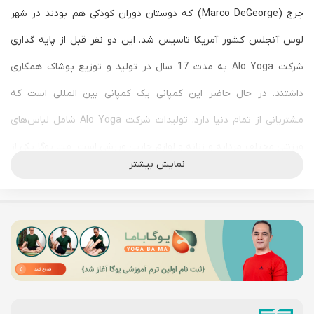
جرج (Marco DeGeorge) که دوستان دوران کودکی هم بودند در شهر
لوس آنجلس کشور آمریکا تاسیس شد. این دو نفر قبل از پایه گذاری
شرکت Alo Yoga به مدت 17 سال در تولید و توزیع پوشاک همکاری
داشتند. در حال حاضر این کمپانی یک کمپانی بین المللی است که
مشتریانی از تمام دنیا دارد. تولیدات شرکت Alo Yoga شامل لباس‌های
ورزشی مختلف مردانه و زنانه و لوازم جانبی ورزشی است. مت یوگا یکی از
نمایش بیشتر
مهترین تولیدات این کمپانی است که به عنوان یکی از با کیفیت‌ترین
مت‌های یوگای دنیا شناخته می‌شود.
تاسیس کنندگان این شرکت خود تمرین‌کنندگان یوگا هستند و به این
فعالیت عشق می‌ورزند. آنها اظهار می‌کنند که هدف اصلی آنها الهام
بخشی برای گسترش یوگا بین مردم دنیا است. آنها اعتقاد دارند که
می‌توان دیدگاه و نگرش یوگا که در تمرین کردن آن جاری است را در تمام