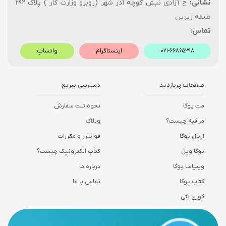
نشانی:
خ آزادی نبش کوچه آذر شهر (روبرو وزارت کار ) پلاک ۲۹۲
طبقه زیرین
تماس:
۰۲۱-۶۶۸۶۵۲۹۸
اینستاگرام
واتساپ
صفحات پربازدید
دسترسی سریع
مت یوگا
نحوه ثبت سفارش
مراقبه چیست؟
وبلاگ
اریال یوگا
قوانین و مقررات
یوگا ویل
کتاب الکترونیک چیست؟
وینیاسا یوگا
درباره ما
کتاب یوگا
تماس با ما
قوری نتی