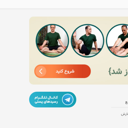
ع
ارش