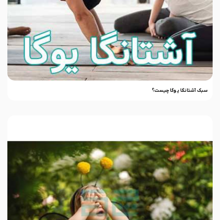
سبک آشتانگا یوگا چیست؟