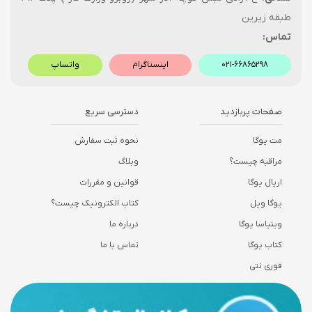
طبقه زیرین
تماس:
۰۲۱-۶۶۸۶۵۲۹۸
اینستاگرام
واتساپ
صفحات پربازدید
دسترسی سریع
مت یوگا
نحوه ثبت سفارش
مراقبه چیست؟
وبلاگ
اریال یوگا
قوانین و مقررات
یوگا ویل
کتاب الکترونیک چیست؟
وینیاسا یوگا
درباره ما
کتاب یوگا
تماس با ما
قوری نتی