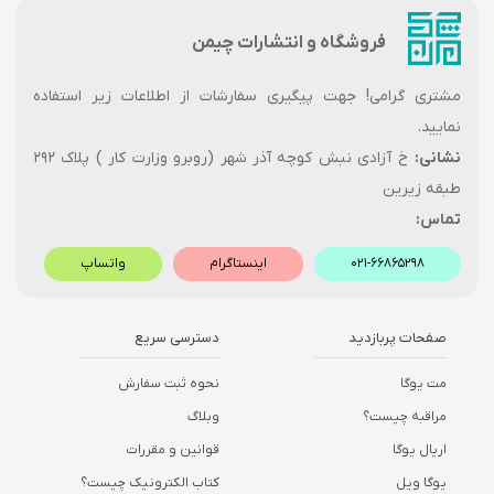
فروشگاه و انتشارات چیمن
مشتری گرامی! جهت پیگیری سفارشات از اطلاعات زیر استفاده
نمایید.
نشانی:
خ آزادی نبش کوچه آذر شهر (روبرو وزارت کار ) پلاک ۲۹۲
طبقه زیرین
تماس:
۰۲۱-۶۶۸۶۵۲۹۸
اینستاگرام
واتساپ
صفحات پربازدید
دسترسی سریع
مت یوگا
نحوه ثبت سفارش
مراقبه چیست؟
وبلاگ
اریال یوگا
قوانین و مقررات
یوگا ویل
کتاب الکترونیک چیست؟