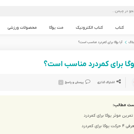
کتاب
کتاب الکترونیک
مت یوگا
محصولات ورزشی
مت یوگا Lululemon
مت یوگا Liforme
مت یوگا Alo
مت یوگا PU
مت یوگا TPE
مت یوگا mandoka
مت یوگا PVC
مت یوگا NBR
بلاگ
آیا یوگا برای کمردرد مناسب است؟
یوگا برای کمردرد مناسب است؟
اشتراک گذاری
پرسش و پاسخ
۰
ست مطالب:
 حرکت یوگا برای کمردرد