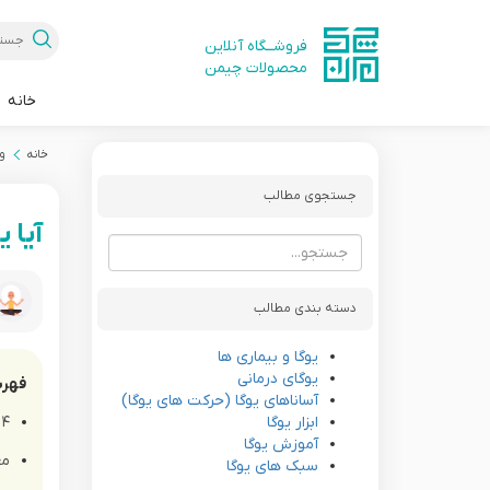
فروشــگاه آنلاین
محصولات چیمن
خانه
خانه
و
جستجوی مطالب
آیا 
دسته بندی مطالب
یوگا و بیماری ها
یوگای درمانی
فهر
آساناهای یوگا (حرکت های یوگا)
ابزار یوگا
۴ تمرین موثر یوگا برای کمردرد
آموزش یوگا
معرفی ۴
سبک های یوگا