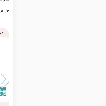
عدم تعا
حال برا
مح