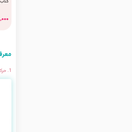
کتاب 
,۰۰۰
معرفی ۴ حرکت یوگا ب
1. حرکت گربه-گاو یوگا برای کمردرد