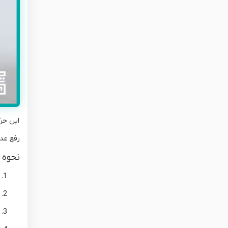
این حر
رفع عد
نحوه ا