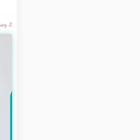
2. وضعیت سگ سر پایین (حرکت آدوموکها سواناسانا)