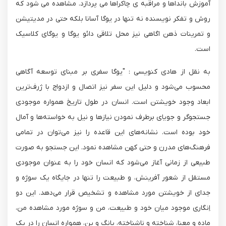
آموزش بانداها و مراقبه ی چاکراها می پردازد. مشاهده می شود که
روش و تفکر نویسنده نه تنها در یوگا آسانا بلکه حتی در مدیتیشن
و تمرینات ذهن اگاهی نیز محل تلاقی دائو یوگا و یوگای کلاسیک
است.
به نقل از هادی کنویسی : "یوگا سفری بر مبنای توسعه آگاهی
محسوب می‌شود و دلیل این سفر نیز اتصال و ازدواج با ژرف‌ترین
ابعاد وجود خویشتن است. انسان در طول تاریخ همواره موجودی
جستجوگر و جویای برطرف نمودن نیازها و نیل به خواسته‌ها و آمال
خود بوده است. نشانه‌های این قاعده را نیز می‌توان در تمامی
فرهنگ‌های مدرن و حتی کهن مشاهده نمود. این جستجو به صورت
طبیعی از زمانی آغاز می‌شود که انسان خود را به عنوان موجودی
مستقل از شعور آفرینش، و طبیعت را تنها در جایگاه یک سوژه و
جدای از خویشتن مورد مشاهده و تشخیص قرار می‌دهد. این دو
اِنگاری موجود میان خود و طبیعت، من و سوژه مورد مشاهده من،
ماده و معنا، شناخته و ناشناخته، یانگ و ین، همواره انسان را در یک