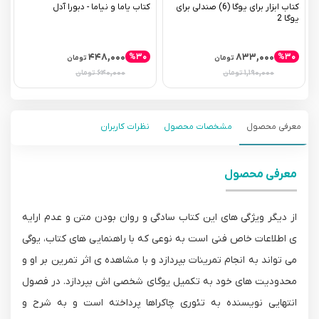
کتاب ابزار برای یوگا (6) صندلی برای
کتاب یاما و نیاما - دبورا آدل
یوگا 2
(
۴۴۸,۰۰۰
۸۳۳,۰۰۰
%۳۰
%۳۰
تومان
تومان
۶۴۰,۰۰۰
۱,۱۹۰,۰۰۰
تومان
تومان
معرفی محصول
مشخصات محصول
نظرات کاربران
معرفی محصول
از دیگر ویژگی های این کتاب سادگی و روان بودن متن و عدم ارایه
ی اطلاعات خاص فنی است به نوعی که با راهنمایی های کتاب، یوگی
می تواند به انجام تمرینات بپردازد و با مشاهده ی اثر تمرین بر او و
محدودیت های خود به تکمیل یوگای شخصی اش بپردازد. در فصول
انتهایی نویسنده به تئوری چاکراها پرداخته است و به شرح و