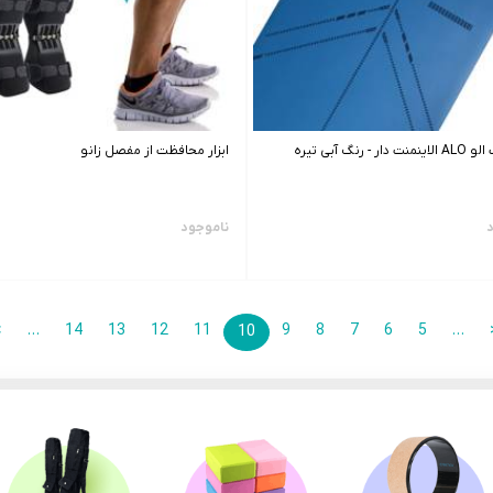
ر - رنگ آبی تیره
ابزار محافظت از مفصل زانو
د
ناموجود
>
…
14
13
12
11
9
8
7
6
5
…
10