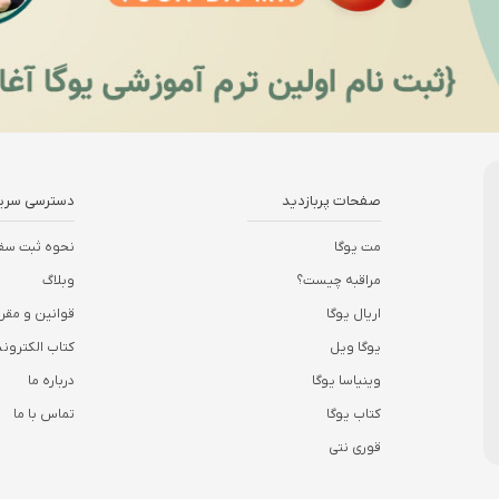
صفحات پربازدید
دسترسی سری
مت یوگا
نحوه ثبت سف
مراقبه چیست؟
وبلاگ
اریال یوگا
قوانین و مقر
یوگا ویل
کتاب الکترو
وینیاسا یوگا
درباره ما
کتاب یوگا
تماس با ما
قوری نتی