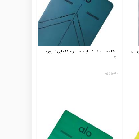
 آبی
یوگا مت الو ALO الاینمنت دار - رنگ آبی فیروزه
ای
ناموجود