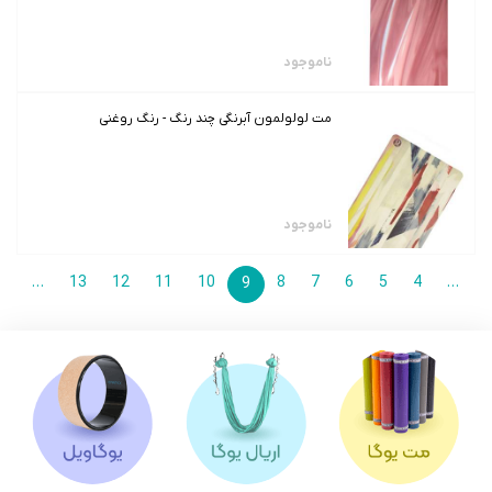
ناموجود
مت لولولمون آبرنگی چند رنگ - رنگ روغنی
ناموجود
>
…
13
12
11
10
8
7
6
5
4
…
9