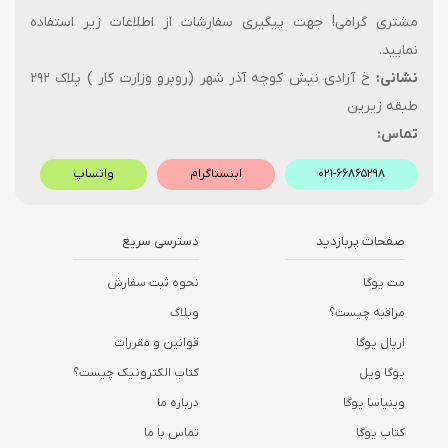
مشتری گرامی! جهت پیگیری سفارشات از اطلاعات زیر استفاده
نمایید.
نشانی:
خ آزادی نبش کوچه آذر شهر (روبرو وزارت کار ) پلاک ۲۹۲
طبقه زیرین
تماس:
۰۲۱-۶۶۸۶۵۲۹۸
اینستاگرام
واتساپ
صفحات پربازدید
دسترسی سریع
مت یوگا
نحوه ثبت سفارش
مراقبه چیست؟
وبلاگ
اریال یوگا
قوانین و مقررات
یوگا ویل
کتاب الکترونیک چیست؟
وینیاسا یوگا
درباره ما
کتاب یوگا
تماس با ما