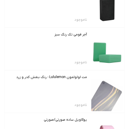
ناموجود
آجر فومی تک رنگ سبز
ناموجود
مت لولولمون Lululemon - رنگ بنفش کدر و زرد
ناموجود
یوگاویل ساده صورتی/صورتی