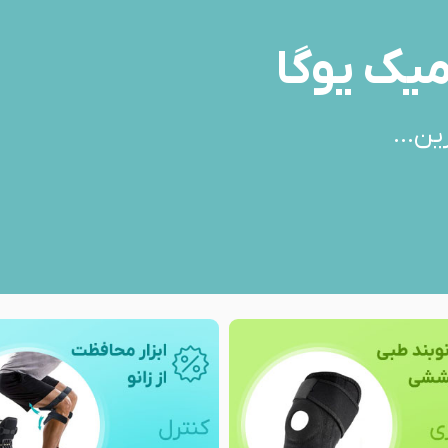
میک یوگا
ین...