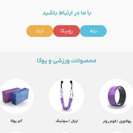
با ما در ارتباط باشید
بله
روبیکا
ایتا
محصولات ورزشی و یوگا
اریال / سوئینگ
آجر یوگا
یوگاویل / فوم رولر