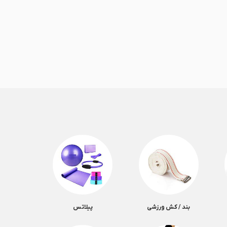
بند / کش ورزشی
پیلاتس