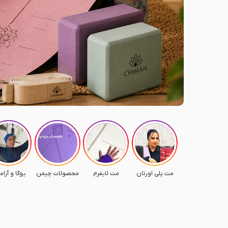
مت پلی اورتان
مت لایفرم
محصولات چیمن
یوگا و آر