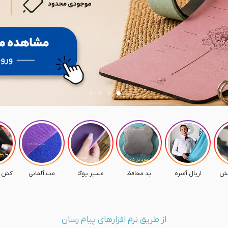
امش
اریال آمبره
پد محافظ
مسیر یوگا
مت آلمانی
کش م
از طریق نرم افزارهای پیام رسان