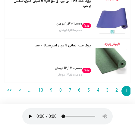
یوگا مت TPE تی پی ای دو لایه 6 میلی متری-بنفش
یاسی
۱,۴۳۱,۰۰۰
تومان
%۱۰
۱,۵۹۰,۰۰۰
تومان
یوگا مت آلمانی 3 میل اسپشیال - سبز
۱۲,۱۵۰,۰۰۰
تومان
%۱۰
۱۳,۵۰۰,۰۰۰
تومان
>>
>
…
10
9
8
7
6
5
4
3
2
1