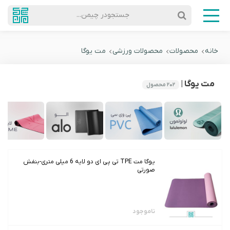
جستجودر چیمن...
خانه
محصولات
محصولات ورزشی
مت یوگا
مت یوگا |
۲۰۲
محصول
یوگا مت TPE تی پی ای دو لایه 6 میلی متری-بنفش
صورتی
ناموجود