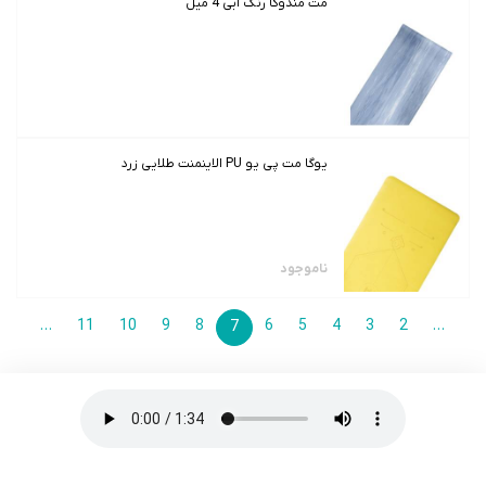
مت مندوکا رنگ آبی 4 میل
یوگا مت پی یو PU الاینمنت طلایی زرد
ناموجود
>
…
11
10
9
8
6
5
4
3
2
…
<
7